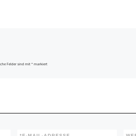
iche Felder sind mit
*
markiert
*
E-MAIL-ADRESSE
WE